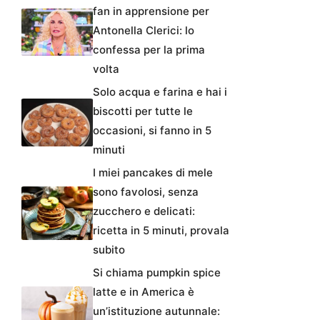
fan in apprensione per
Antonella Clerici: lo
confessa per la prima
volta
Solo acqua e farina e hai i
biscotti per tutte le
occasioni, si fanno in 5
minuti
I miei pancakes di mele
sono favolosi, senza
zucchero e delicati:
ricetta in 5 minuti, provala
subito
Si chiama pumpkin spice
latte e in America è
un’istituzione autunnale: