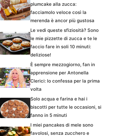
plumcake alla zucca:
facciamolo veloce così la
merenda è ancor più gustosa
Le vedi queste sfiziosità? Sono
le mie pizzette di zucca e te le
faccio fare in soli 10 minuti:
deliziose!
È sempre mezzogiorno, fan in
apprensione per Antonella
Clerici: lo confessa per la prima
volta
Solo acqua e farina e hai i
biscotti per tutte le occasioni, si
fanno in 5 minuti
I miei pancakes di mele sono
favolosi, senza zucchero e