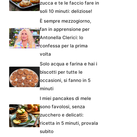
zucca e te le faccio fare in
soli 10 minuti: deliziose!
È sempre mezzogiorno,
fan in apprensione per
Antonella Clerici: lo
confessa per la prima
volta
Solo acqua e farina e hai i
biscotti per tutte le
occasioni, si fanno in 5
minuti
I miei pancakes di mele
sono favolosi, senza
zucchero e delicati:
ricetta in 5 minuti, provala
subito