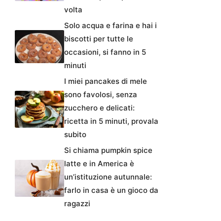
volta
Solo acqua e farina e hai i
biscotti per tutte le
occasioni, si fanno in 5
minuti
I miei pancakes di mele
sono favolosi, senza
zucchero e delicati:
ricetta in 5 minuti, provala
subito
Si chiama pumpkin spice
latte e in America è
un’istituzione autunnale:
farlo in casa è un gioco da
ragazzi