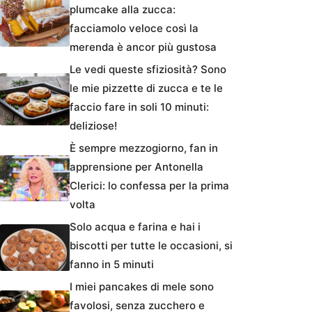
plumcake alla zucca:
facciamolo veloce così la
merenda è ancor più gustosa
Le vedi queste sfiziosità? Sono
le mie pizzette di zucca e te le
faccio fare in soli 10 minuti:
deliziose!
È sempre mezzogiorno, fan in
apprensione per Antonella
Clerici: lo confessa per la prima
volta
Solo acqua e farina e hai i
biscotti per tutte le occasioni, si
fanno in 5 minuti
I miei pancakes di mele sono
favolosi, senza zucchero e