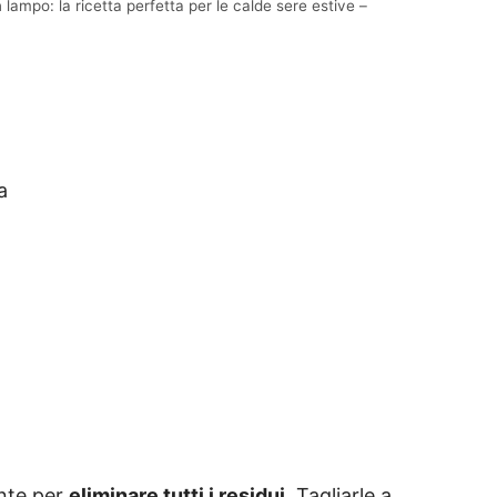
 lampo: la ricetta perfetta per le calde sere estive –
a
nte per
eliminare tutti i residui
. Tagliarle a