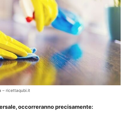
– ricettaqubi.it
versale, occorreranno precisamente: