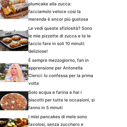
plumcake alla zucca:
facciamolo veloce così la
merenda è ancor più gustosa
Le vedi queste sfiziosità? Sono
le mie pizzette di zucca e te le
faccio fare in soli 10 minuti:
deliziose!
È sempre mezzogiorno, fan in
apprensione per Antonella
Clerici: lo confessa per la prima
volta
Solo acqua e farina e hai i
biscotti per tutte le occasioni, si
fanno in 5 minuti
I miei pancakes di mele sono
favolosi, senza zucchero e