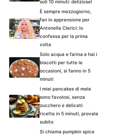
soli 10 minuti: deliziose!
È sempre mezzogiorno,
fan in apprensione per
Antonella Clerici: lo
confessa per la prima
volta
Solo acqua e farina e hai i
biscotti per tutte le
occasioni, si fanno in 5
minuti
I miei pancakes di mele
sono favolosi, senza
zucchero e delicati:
ricetta in 5 minuti, provala
subito
Si chiama pumpkin spice