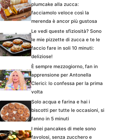
plumcake alla zucca:
facciamolo veloce così la
merenda è ancor più gustosa
Le vedi queste sfiziosità? Sono
le mie pizzette di zucca e te le
faccio fare in soli 10 minuti:
deliziose!
È sempre mezzogiorno, fan in
apprensione per Antonella
Clerici: lo confessa per la prima
volta
Solo acqua e farina e hai i
biscotti per tutte le occasioni, si
fanno in 5 minuti
I miei pancakes di mele sono
favolosi, senza zucchero e