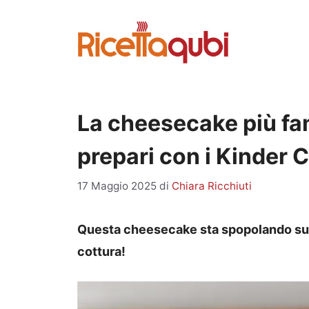
Vai
al
contenuto
La cheesecake più fa
prepari con i Kinder C
17 Maggio 2025
di
Chiara Ricchiuti
Questa cheesecake sta spopolando sul 
cottura!