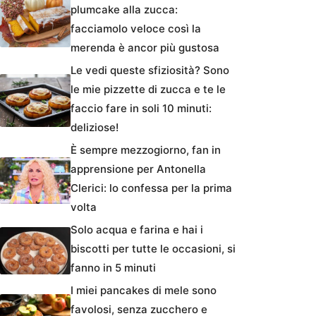
plumcake alla zucca:
facciamolo veloce così la
merenda è ancor più gustosa
Le vedi queste sfiziosità? Sono
le mie pizzette di zucca e te le
faccio fare in soli 10 minuti:
deliziose!
È sempre mezzogiorno, fan in
apprensione per Antonella
Clerici: lo confessa per la prima
volta
Solo acqua e farina e hai i
biscotti per tutte le occasioni, si
fanno in 5 minuti
I miei pancakes di mele sono
favolosi, senza zucchero e