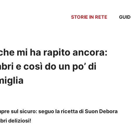
STORIE IN RETE
GUID
he mi ha rapito ancora:
ri e così do un po’ di
miglia
re sul sicuro: seguo la ricetta di Suon Debora
ri deliziosi!