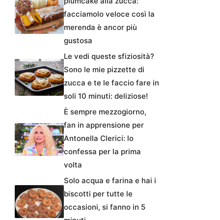
plumcake alla zucca:
facciamolo veloce così la
merenda è ancor più
gustosa
Le vedi queste sfiziosità?
Sono le mie pizzette di
zucca e te le faccio fare in
soli 10 minuti: deliziose!
È sempre mezzogiorno,
fan in apprensione per
Antonella Clerici: lo
confessa per la prima
volta
Solo acqua e farina e hai i
biscotti per tutte le
occasioni, si fanno in 5