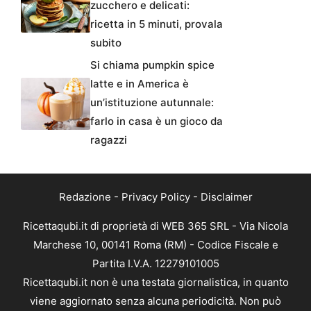
zucchero e delicati:
ricetta in 5 minuti, provala
subito
Si chiama pumpkin spice
latte e in America è
un’istituzione autunnale:
farlo in casa è un gioco da
ragazzi
Redazione
-
Privacy Policy
-
Disclaimer
Ricettaqubi.it di proprietà di WEB 365 SRL - Via Nicola
Marchese 10, 00141 Roma (RM) - Codice Fiscale e
Partita I.V.A. 12279101005
Ricettaqubi.it non è una testata giornalistica, in quanto
viene aggiornato senza alcuna periodicità. Non può