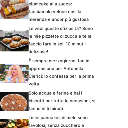
plumcake alla zucca:
facciamolo veloce così la
merenda è ancor più gustosa
Le vedi queste sfiziosità? Sono
le mie pizzette di zucca e te le
faccio fare in soli 10 minuti:
deliziose!
È sempre mezzogiorno, fan in
apprensione per Antonella
Clerici: lo confessa per la prima
volta
Solo acqua e farina e hai i
biscotti per tutte le occasioni, si
fanno in 5 minuti
I miei pancakes di mele sono
favolosi, senza zucchero e