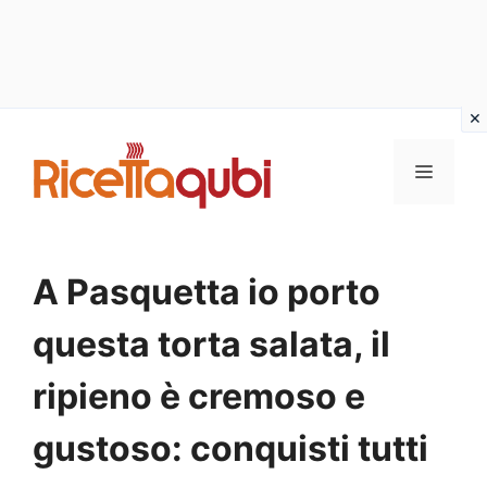
Vai
al
MENU
contenuto
A Pasquetta io porto
questa torta salata, il
ripieno è cremoso e
gustoso: conquisti tutti