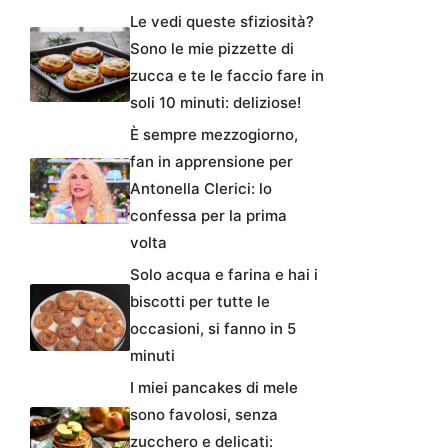
Le vedi queste sfiziosità?
Sono le mie pizzette di
zucca e te le faccio fare in
soli 10 minuti: deliziose!
È sempre mezzogiorno,
fan in apprensione per
Antonella Clerici: lo
confessa per la prima
volta
Solo acqua e farina e hai i
biscotti per tutte le
occasioni, si fanno in 5
minuti
I miei pancakes di mele
sono favolosi, senza
zucchero e delicati: