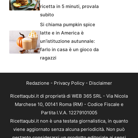
ricetta in 5 minuti, provala
subito
Si chiama pumpkin spice
latte e in America è
un’istituzione autunnale:
farlo in casa è un gioco da
ragazzi
Redazione
-
Privacy Policy
-
Disclaimer
Ricettaqubi.it di proprietà di WEB 365 SRL - Via Nicola
Marchese 10, 00141 Roma (RM) - Codice Fiscale e
Partita I.V.A. 12279101005
Ricettaqubi.it non è una testata giornalistica, in quanto
viene aggiornato senza alcuna periodicità. Non può
pertanto considerarsi un prodotto editoriale ai sensi