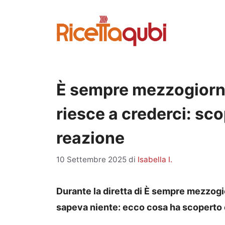
Vai
al
contenuto
È sempre mezzogiorno
riesce a crederci: scop
reazione
10 Settembre 2025
di
Isabella I.
Durante la diretta di È sempre mezzogio
sapeva niente: ecco cosa ha scoperto e