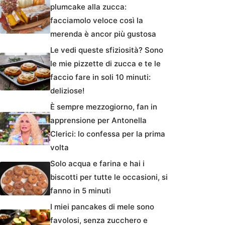
plumcake alla zucca:
facciamolo veloce così la
merenda è ancor più gustosa
Le vedi queste sfiziosità? Sono
le mie pizzette di zucca e te le
faccio fare in soli 10 minuti:
deliziose!
È sempre mezzogiorno, fan in
apprensione per Antonella
Clerici: lo confessa per la prima
volta
Solo acqua e farina e hai i
biscotti per tutte le occasioni, si
fanno in 5 minuti
I miei pancakes di mele sono
favolosi, senza zucchero e