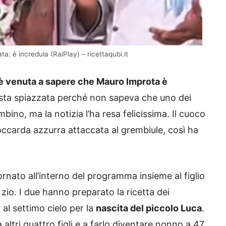
a: è incredula (RaiPlay) – ricettaqubi.it
 è venuta a sapere che Mauro Improta è
asta spiazzata perché non sapeva che uno dei
bino, ma la notizia l’ha resa felicissima. Il cuoco
carda azzurra attaccata al grembiule, così ha
rnato all’interno del programma insieme al figlio
io. I due hanno preparato la ricetta dei
 al settimo cielo per la
nascita del piccolo Luca
.
 altri quattro figli e a farlo diventare nonno a 47