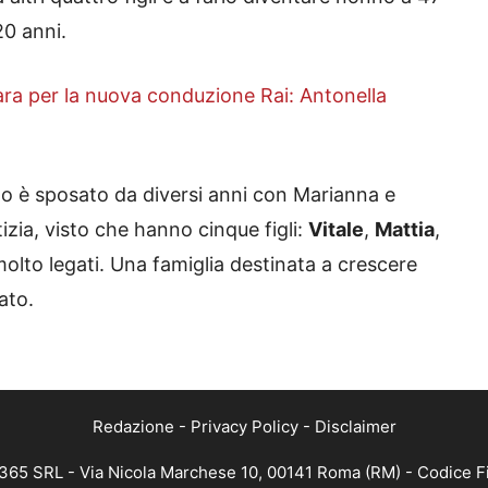
20 anni.
para per la nuova conduzione Rai: Antonella
no è sposato da diversi anni con Marianna e
zia, visto che hanno cinque figli:
Vitale
,
Mattia
,
 molto legati. Una famiglia destinata a crescere
ato.
Redazione
-
Privacy Policy
-
Disclaimer
B 365 SRL - Via Nicola Marchese 10, 00141 Roma (RM) - Codice Fi