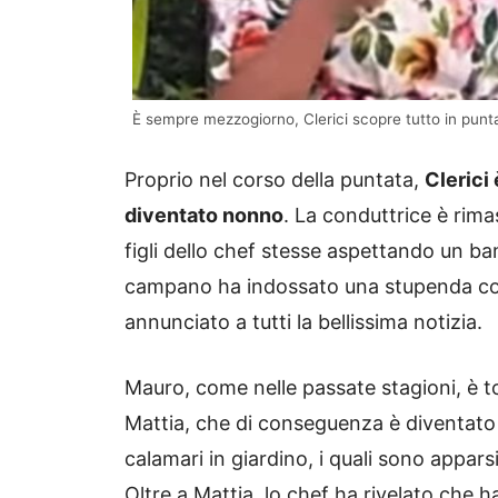
È sempre mezzogiorno, Clerici scopre tutto in puntat
Proprio nel corso della puntata,
Clerici
diventato nonno
. La conduttrice è rim
figli dello chef stesse aspettando un bam
campano ha indossato una stupenda coc
annunciato a tutti la bellissima notizia.
Mauro, come nelle passate stagioni, è to
Mattia, che di conseguenza è diventato z
calamari in giardino, i quali sono apparsi
Oltre a Mattia, lo chef ha rivelato che ha