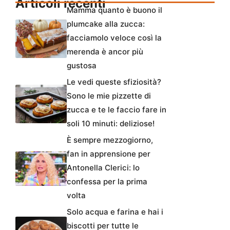
Articoli recenti
Mamma quanto è buono il
plumcake alla zucca:
facciamolo veloce così la
merenda è ancor più
gustosa
Le vedi queste sfiziosità?
Sono le mie pizzette di
zucca e te le faccio fare in
soli 10 minuti: deliziose!
È sempre mezzogiorno,
fan in apprensione per
Antonella Clerici: lo
confessa per la prima
volta
Solo acqua e farina e hai i
biscotti per tutte le