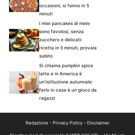
occasioni, si fanno in 5
minuti
I miei pancakes di mele
sono favolosi, senza
zucchero e delicati:
ricetta in 5 minuti, provala
subito
Si chiama pumpkin spice
latte e in America è
un’istituzione autunnale:
farlo in casa è un gioco da
ragazzi
Redazione
-
Privacy Policy
-
Disclaimer