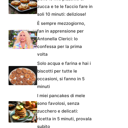
zucca e te le faccio fare in
soli 10 minuti: deliziose!
È sempre mezzogiorno,
fan in apprensione per
Antonella Clerici: lo
confessa per la prima
volta
Solo acqua e farina e hai i
biscotti per tutte le
occasioni, si fanno in 5
minuti
I miei pancakes di mele
sono favolosi, senza
zucchero e delicati:
ricetta in 5 minuti, provala
subito