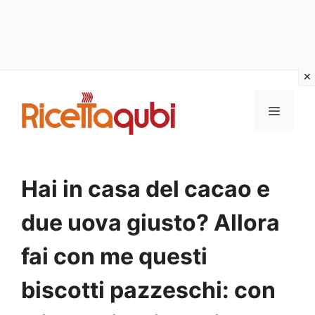
Vai
al
MENU
contenuto
Hai in casa del cacao e
due uova giusto? Allora
fai con me questi
biscotti pazzeschi: con