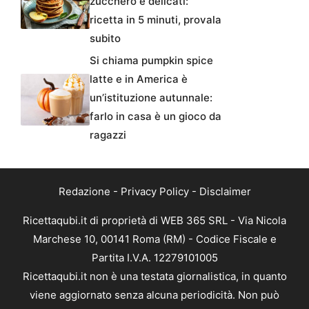
zucchero e delicati:
ricetta in 5 minuti, provala
subito
Si chiama pumpkin spice
latte e in America è
un’istituzione autunnale:
farlo in casa è un gioco da
ragazzi
Redazione
-
Privacy Policy
-
Disclaimer
Ricettaqubi.it di proprietà di WEB 365 SRL - Via Nicola
Marchese 10, 00141 Roma (RM) - Codice Fiscale e
Partita I.V.A. 12279101005
Ricettaqubi.it non è una testata giornalistica, in quanto
viene aggiornato senza alcuna periodicità. Non può